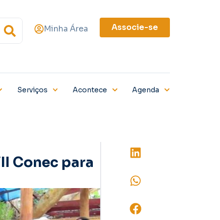
Associe-se
Minha Área
Serviços
Acontece
Agenda
II Conec para