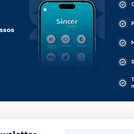
C
ossos
M
S
T