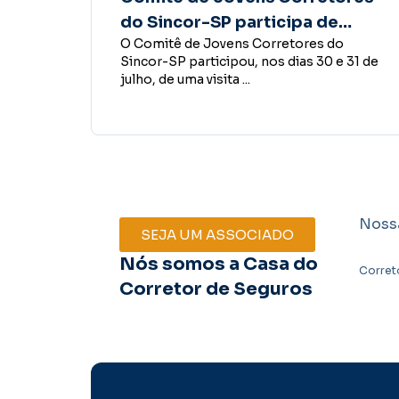
mostra que confiança é a base
o
Empreender, investir, contratar
hece
do desenvolvimento econômico
e 31 de
funcionários, conceder crédito ou abrir um
lass
novo negócio são decisões que fazem
parte do desenvolvimento ...
Noss
SEJA UM ASSOCIADO
Nós somos a Casa do
Corret
Corretor de Seguros