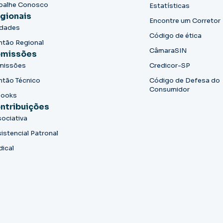
balhe Conosco
Estatísticas
gionais
Encontre um Corretor
idades
Código de ética
ntão Regional
CâmaraSIN
missões
missões
Credicor-SP
ntão Técnico
Código de Defesa do
Consumidor
books
ntribuições
ociativa
istencial Patronal
dical