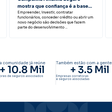
participa do próximo
O presidente do Sincor-SP, Boris Ber, vai
SincorCAST
receber o diretor executivo Comercial da
Allianz Seguros, Nelson Veiga, na ...
a comunidade já reúne
Também estão com a gente
+ 
10.8
 Mil
+ 
3.5
 Mil
ores de seguros associados
Empresas corretoras
e seguros associadas