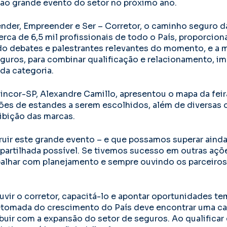
 ao grande evento do setor no próximo ano.
der, Empreender e Ser – Corretor, o caminho seguro da 
cerca de 6,5 mil profissionais de todo o País, proporci
do debates e palestrantes relevantes do momento, e a m
uros, para combinar qualificação e relacionamento, im
da categoria.
incor-SP, Alexandre Camillo, apresentou o mapa da fei
es de estandes a serem escolhidos, além de diversas o
ibição das marcas.
ir este grande evento – e que possamos superar ainda
artilhada possível. Se tivemos sucesso em outras açõ
lhar com planejamento e sempre ouvindo os parceiros 
uvir o corretor, capacitá-lo e apontar oportunidades te
etomada do crescimento do País deve encontrar uma ca
buir com a expansão do setor de seguros. Ao qualificar 