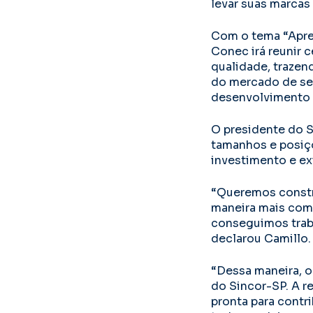
levar suas marcas
Com o tema “Apren
Conec irá reunir 
qualidade, trazen
do mercado de seg
desenvolvimento 
O presidente do S
tamanhos e posiçõ
investimento e ex
“Queremos constru
maneira mais comp
conseguimos traba
declarou Camillo.
“Dessa maneira, o
do Sincor-SP. A r
pronta para contri