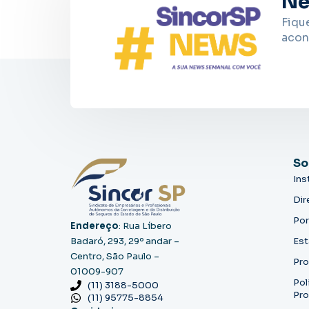
Ne
Fiqu
acon
So
Ins
Dir
Por
Endereço
: Rua Líbero
Badaró, 293, 29º andar –
Est
Centro, São Paulo –
Pro
01009-907
Pol
(11) 3188-5000
Pro
(11) 95775-8854