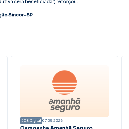
utiva será beneficiada”, reforçou.
ção Sincor-SP
JCS Digital
06.08.2026
Nelson Veiga, da Allianz,