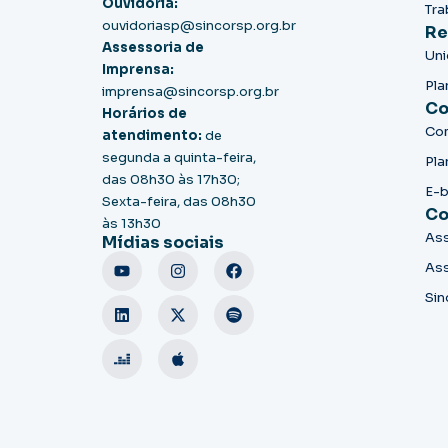
Ouvidoria:
Tra
ouvidoriasp@sincorsp.org.br
Re
Assessoria de
Un
Imprensa:
Pla
imprensa@sincorsp.org.br
Co
Horários de
Co
atendimento:
de
segunda a quinta-feira,
Pla
das 08h30 às 17h30;
E-
Sexta-feira, das 08h30
Co
às 13h30
Ass
Mídias sociais
Ass
Sin