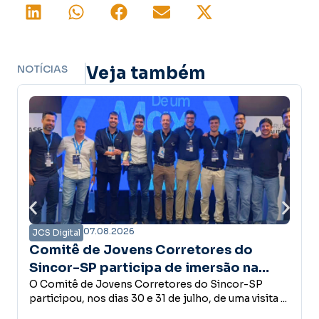
NOTÍCIAS
Veja também
07.08.2026
S Digital
JCS Digi
mitê de Jovens Corretores do
Campa
ncor-SP participa de imersão na
confia
xpar e conhece estrutura do Grupo
Comitê de Jovens Corretores do Sincor-SP
desen
Empreend
ticipou, nos dias 30 e 31 de julho, de uma visita ...
concede
toglass
decisões