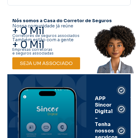
Nós somos a Casa do Corretor de Seguros
Nossa comunidade já reúne
+
0
Mil
Corretores de seguros associados
Também estão com a gente
+
0
Mil
Empresas corretoras
e seguros associadas
SEJA UM ASSOCIADO
Car
Dig
Ass
APP
Sincor
Pre
Digital
-
Men
Tenha
e
nossos
pal
serviços