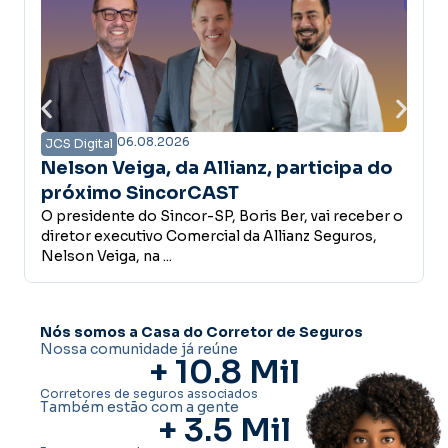
06.08.2026
JCS Digital
o
Associativa Premiada contempla
primeira corretora de seguros com
r o
prêmio de R$ 5 mil
O Sincor-SP divulgou a primeira ganhadora da
campanha Associativa Premiada. No sorteio
realizado em 26 de julho, a ...
Nós somos a Casa do Corretor de Seguros
Nossa comunidade já reúne
+ 
10.8
 Mil
Corretores de seguros associados
Também estão com a gente
+ 
3.5
 Mil