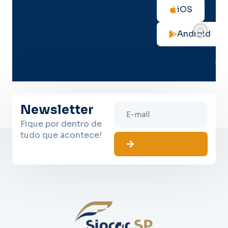
as
iOS
not
de
Android
seg
no
me
lug
Newsletter
Fique por dentro de
tudo que acontece!