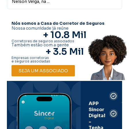
Nelson Veiga, na ...
reali
Nós somos a Casa do Corretor de Seguros
Nossa comunidade já reúne
+ 
10.8
 Mil
Corretores de seguros associados
Também estão com a gente
+ 
3.5
 Mil
Empresas corretoras
e seguros associadas
SEJA UM ASSOCIADO
Car
Dig
Ass
APP
Sincor
Pre
Digital
-
Men
Tenha