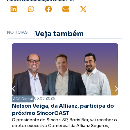
NOTÍCIAS
Veja também
06.08.2026
JCS Digital
JCS D
Nelson Veiga, da Allianz, participa do
Ass
próximo SincorCAST
pri
O presidente do Sincor-SP, Boris Ber, vai receber o
prê
O Si
diretor executivo Comercial da Allianz Seguros,
camp