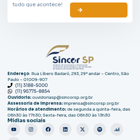
tudo que acontece!
Endereço
: Rua Líbero Badaró, 293, 29º andar – Centro, São
Paulo – 01009-907
(11) 3188-5000
(11) 95775-8854
Ouvidoria:
ouvidoriasp@sincorsp.org.br
Assessoria de Imprensa:
imprensa@sincorsp.org.br
Horários de atendimento:
de segunda a quinta-feira, das
08h30 às 17h30; Sexta-feira, das 08h30 às 13h30
Mídias sociais